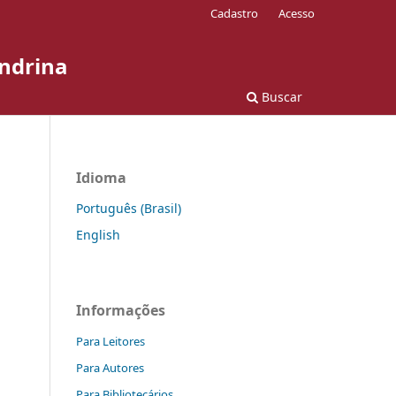
Cadastro
Acesso
ondrina
Buscar
Idioma
Português (Brasil)
English
Informações
Para Leitores
Para Autores
Para Bibliotecários