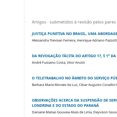
Artigos - submetidos à revisão pelos pares
JUSTIÇA PUNITIVA NO BRASIL, UMA ABORDA
Alessandra Trevisan Ferreira, Henrique Adriano Pazzott
DA REVOGAÇÃO TÁCITA DO ARTIGO 17, § 1° DA L
André Fustaino Costa, Vitor Anotti
O TELETRABALHO NO ÂMBITO DO SERVIÇO PÚ
Barbara Maria Moraes da Luz, César Augusto Coradini M
OBSERVAÇÕES ACERCA DA SUSPENSÃO DE SERV
LONDRINA E DO ESTADO DO PARANÁ
Daniane Matias Gouveia Alves de Lima, Deyvison Gouve