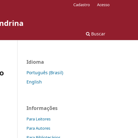
Cadastro
Acesso
ondrina
Buscar
Idioma
do
Português (Brasil)
English
Informações
Para Leitores
Para Autores
Para Bibliotecários