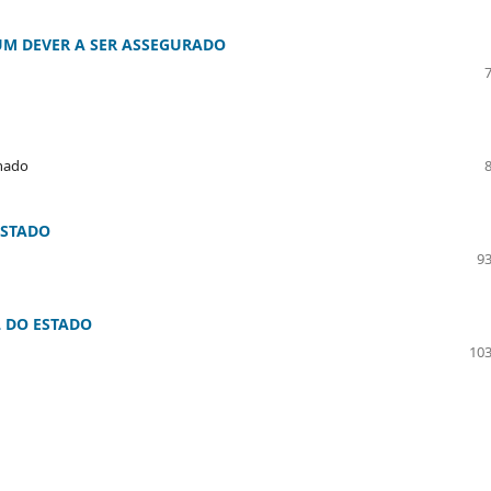
UM DEVER A SER ASSEGURADO
chado
ESTADO
93
L DO ESTADO
103